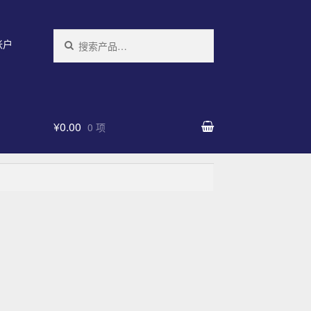
搜索：
帐户
¥0.00
0 项