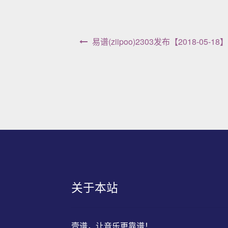
文章导航
易谱(ziipoo)2303发布【2018-05-18】
关于本站
壹谱，让音乐更靠谱！