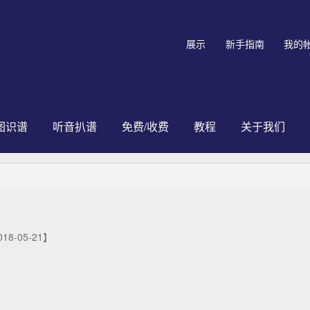
展示
新手指南
我的
图识谱
听音扒谱
免费/收费
教程
关于我们
018-05-21】