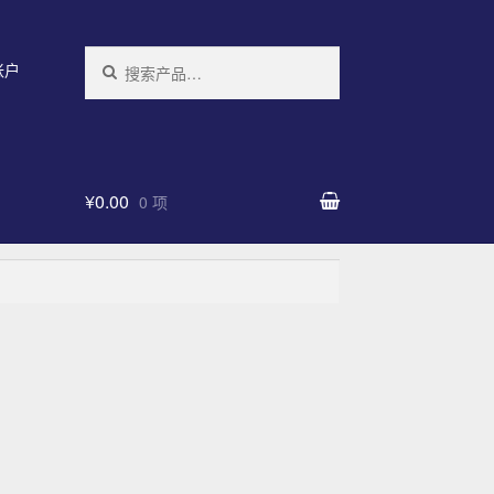
搜索：
帐户
¥0.00
0 项