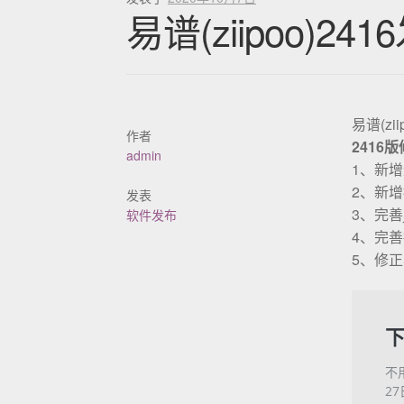
易谱(ziipoo)24
易谱(zii
作者
241
admin
1、新
2、新
发表
3、完善
软件发布
4、完
5、修正