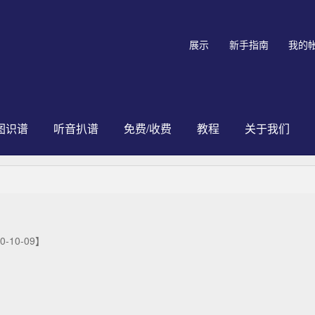
展示
新手指南
我的
图识谱
听音扒谱
免费/收费
教程
关于我们
0-10-09】