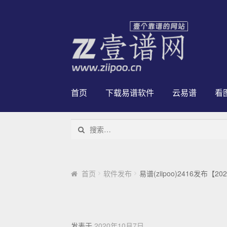
跳到导航
跳到内容
首页
下载易谱软件
云易谱
看
搜索：
首页
软件发布
易谱(ziipoo)2416发布【202
发表于
2020年10月7日