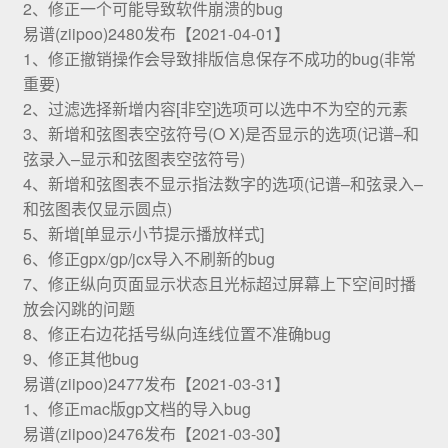
2、修正一个可能导致软件崩溃的bug
易谱(ziipoo)2480发布【2021-04-01】
1、修正撤销操作会导致排版信息保存不成功的bug(非常
重要)
2、过滤选择新增内容[非空]选项可以选中不为空的元素
3、新增和弦图表空弦符号(O X)是否显示的选项(记谱–和
弦录入–显示和弦图表空弦符号)
4、新增和弦图表不显示指法数字的选项(记谱–和弦录入–
和弦图表仅显示圆点)
5、新增[单显示小节提示播放样式]
6、修正gpx/gp/jcx导入不刷新的bug
7、修正纵向页面显示状态且光标超过屏幕上下空间时播
放会闪跳的问题
8、修正右边花括号纵向连线位置不准确bug
9、修正其他bug
易谱(ziipoo)2477发布【2021-03-31】
1、修正mac版gp文档的导入bug
易谱(ziipoo)2476发布【2021-03-30】