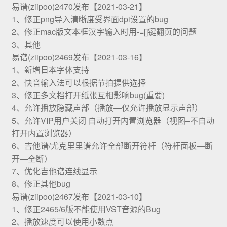
易谱(ziipoo)2470发布【2021-03-21】
1、修正png导入清晰度受界面dpi设置的bug
2、修正mac版文本框汉字输入时用-=[]键翻页的问题
3、其他
易谱(ziipoo)2469发布【2021-03-16】
1、新增日本字体支持
2、快音输入法可以根据节拍提供选择
3、修正多文档打开纸张互相影响bug(重要)
4、允许播放隐藏声部（播放—仅允许播放显示声部）
5、允许VIP用户关闭 自动打开内置浏览器（视图–不自动
打开内置浏览器）
6、吉他谱/尤克里里谱允许全部断开符杆（符杆面板—断
开—全断）
7、优化吉他谱连线显示
8、修正其他bug
易谱(ziipoo)2467发布【2021-03-10】
1、修正2465/6版不能使用VST音源的Bug
2、播放速度可以使用小数点