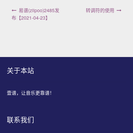
文章导航
易谱(ziipoo)2485发
转调符的使用
布【2021-04-23】
关于本站
壹谱，让音乐更靠谱！
联系我们