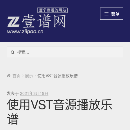
跳到导航
跳到内容
菜单
教程
搜索：
下载易谱软件
云易谱
首页
展示
使用VST音源播放乐谱
简谱识别系统
发表于
2021年3月19日
使用VST音源播放乐
免费/收费
谱
新手指南