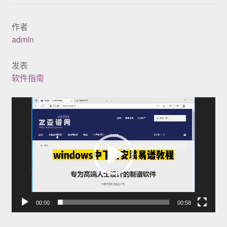
展示
作者
admin
发表
软件指南
视
频
播
放
器
00:00
00:58