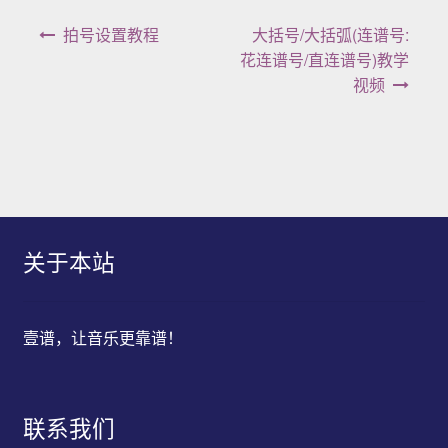
文章导航
拍号设置教程
大括号/大括弧(连谱号:
花连谱号/直连谱号)教学
视频
关于本站
壹谱，让音乐更靠谱！
联系我们