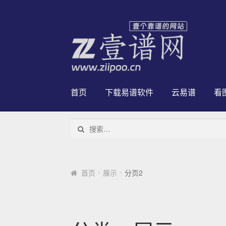
跳到导航
跳到内容
首页
下载易谱软件
云易谱
看
搜索：
首页
展示
分页2