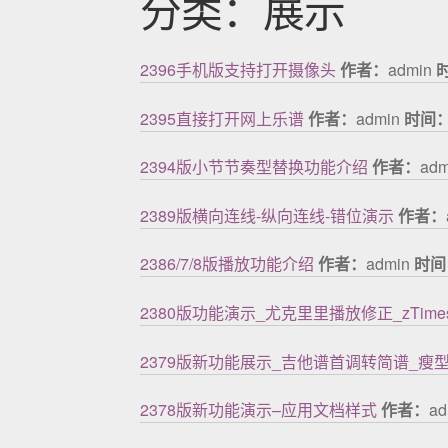
分类：展示
2396手机版支持打开摄像头
作者：
admin
2395直接打开网上乐谱
作者：
admin
时间
2394版小节节奏型替换功能介绍
作者：
ad
2389版横向连线-纵向连线-错位演示
作者：
2386/7/8版播放功能介绍
作者：
admin
时间
2380版功能演示_尤克里里播放修正_zTim
2379版新功能展示_吉他谱首调转简谱_瘦
2378版新功能演示–应用文档样式
作者：
a