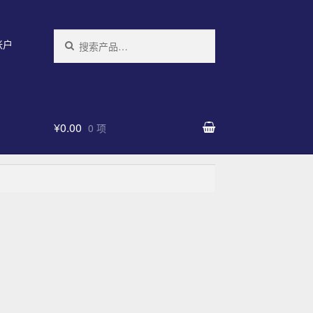
搜索：
帐户
¥0.00
0 项